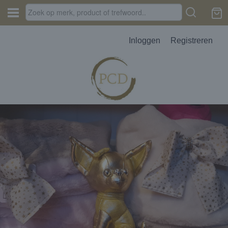
Inloggen
Registreren
JES, AUTOPARFUM, MELTS
D
erbak