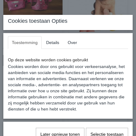
Cookies toestaan Opties
Pupakiotti tuigje xs
Gevulde Chihuahua
Toestemming
Details
Over
€ 84,00
€ 13,00
€ 140,00
Op deze website worden cookies gebruikt
In winkelwagen
In winkelwagen
Cookies worden door ons gebruikt voor verkeersanalyse, het
aanbieden van sociale media-functies en het personaliseren
van informatie en advertenties. Daarnaast verlenen we onze
sociale media-, advertentie- en analysepartners toegang tot
informatie over hoe u onze site gebruikt. Zij kunnen deze
informatie gebruiken in combinatie met andere gegevens die
zij mogelijk hebben verzameld door uw gebruik van hun
diensten of die u hen hebt verstrekt.
Later opnieuw tonen
Selectie toestaan