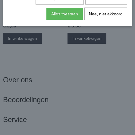
Cheesecake met
Ijshoorntje zo zoet
Alles toestaan
Nee, niet akkoord
bosbessen
€ 9,50
€ 9,00
In winkelwagen
In winkelwagen
Over ons
Beoordelingen
Service