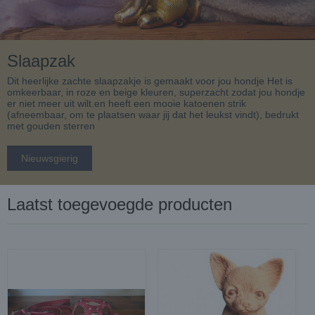
Slaapzak
Dit heerlijke zachte slaapzakje is gemaakt voor jou hondje Het is
omkeerbaar, in roze en beige kleuren, superzacht zodat jou hondje
er niet meer uit wilt.en heeft een mooie katoenen strik
(afneembaar, om te plaatsen waar jij dat het leukst vindt), bedrukt
met gouden sterren
Nieuwsgierig
Laatst toegevoegde producten