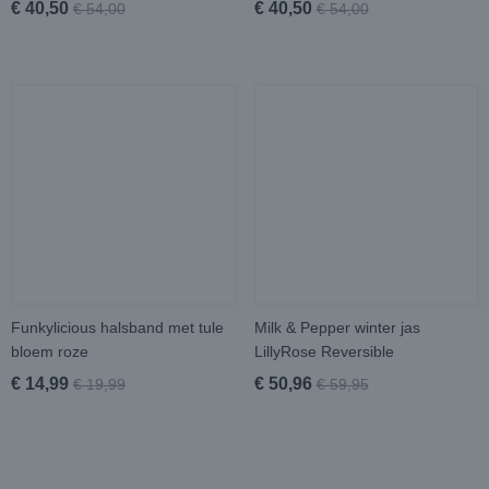
€ 40,50
€ 40,50
€ 54,00
€ 54,00
Funkylicious halsband met tule
Milk & Pepper winter jas
bloem roze
LillyRose Reversible
€ 14,99
€ 50,96
€ 19,99
€ 59,95