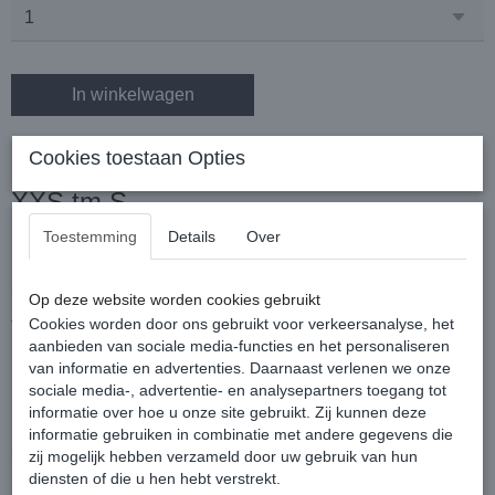
In winkelwagen
Funkylicious Barroko Punk Harness
Cookies toestaan Opties
XXS tm S
Toestemming
Details
Over
Deze mooie tuigjes worden met de hand gemaakt en is soepel,
licht, elegant en tot in de puntjes afgewerkt!
Op deze website worden cookies gebruikt
Cookies worden door ons gebruikt voor verkeersanalyse, het
Top hondentuigje uit eco-leder van het Spaanse designermerk
aanbieden van sociale media-functies en het personaliseren
Funkylicious!
van informatie en advertenties. Daarnaast verlenen we onze
De nekomvang is niet verstelbaar.
sociale media-, advertentie- en analysepartners toegang tot
informatie over hoe u onze site gebruikt. Zij kunnen deze
informatie gebruiken in combinatie met andere gegevens die
Maattabel:
zij mogelijk hebben verzameld door uw gebruik van hun
diensten of die u hen hebt verstrekt.