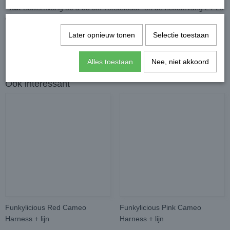
XS:
Buikomvang 30 a 35 cm verstelbaar en de nekomvang 24-26
cm
Later opnieuw tonen
Selectie toestaan
Alles toestaan
Nee, niet akkoord
Ook interessant
Funkylicious Red Cameo
Funkylicious Pink Cameo
Harness + lijn
Harness + lijn