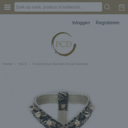
Inloggen
Registreren
Home
›
SALE
›
Funkylicious Barroko Punk Harness
JES, AUTOPARFUM, MELTS
D
erbak