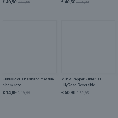
€ 40,50
€ 40,50
€ 54,00
€ 54,00
Funkylicious halsband met tule
Milk & Pepper winter jas
bloem roze
LillyRose Reversible
€ 14,99
€ 50,96
€ 19,99
€ 59,95