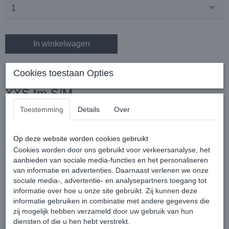
In winkelwagen
Funkylicious Snake Chocolate Collar
Cookies toestaan Opties
XXS tm S/M
Toestemming
Details
Over
Deze mooie halsbandjes worden met de hand gemaakt en is
soepel, licht, elegant en tot in de puntjes afgewerkt!
Op deze website worden cookies gebruikt
Cookies worden door ons gebruikt voor verkeersanalyse, het
Top halsbandje uit eco-leder van het Spaanse designermerk
aanbieden van sociale media-functies en het personaliseren
Funkylicious!
van informatie en advertenties. Daarnaast verlenen we onze
sociale media-, advertentie- en analysepartners toegang tot
informatie over hoe u onze site gebruikt. Zij kunnen deze
informatie gebruiken in combinatie met andere gegevens die
zij mogelijk hebben verzameld door uw gebruik van hun
diensten of die u hen hebt verstrekt.
Maattabel: