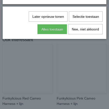
S/M:
26 a 30 cm verstelbaar
Later opnieuw tonen
Selectie toestaan
Alles toestaan
Nee, niet akkoord
Ook interessant
Funkylicious Red Cameo
Funkylicious Pink Cameo
Harness + lijn
Harness + lijn