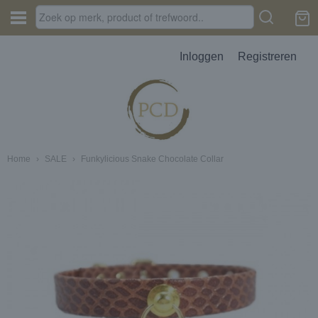
Inloggen
Registreren
Home
›
SALE
›
Funkylicious Snake Chocolate Collar
JES, AUTOPARFUM, MELTS
D
erbak