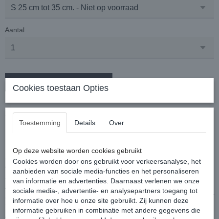
Aantal
In winkelwagen
Cookies toestaan Opties
Funkylicious Halsband LoVeDoTs Rosa
Toestemming
Details
Over
Op deze website worden cookies gebruikt
De nieuwe Trendy Line is een meer stedelijke, eenvoudige
Cookies worden door ons gebruikt voor verkeersanalyse, het
en ideale collectie, ontworpen voor het drukke leven in de
aanbieden van sociale media-functies en het personaliseren
stad, het zijn veilige kragen, snel aan- en uit te trekken en
van informatie en advertenties. Daarnaast verlenen we onze
zeer comfortabel. Zonder een beetje stijl te verliezen.
sociale media-, advertentie- en analysepartners toegang tot
De magnetische verstevigde gesp zorgt voor gebruiksgemak
informatie over hoe u onze site gebruikt. Zij kunnen deze
waardoor we niet meer tijd verliezen dan nodig is om onze
informatie gebruiken in combinatie met andere gegevens die
hond voor te bereiden op een wandeling.