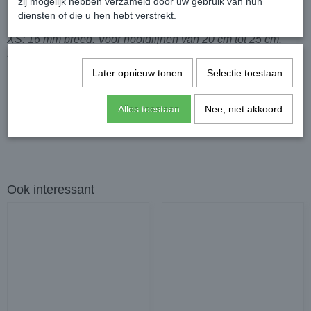
zij mogelijk hebben verzameld door uw gebruik van hun
diensten of die u hen hebt verstrekt.
XS: 16 mm breed. Voor hoofdlijnen van 20 cm tot 25 cm.
Maat S: 16 mm breed. Voor hoofdlijnen van 25 cm tot 35 cm.
Later opnieuw tonen
Selectie toestaan
Specificaties
Alles toestaan
Nee, niet akkoord
Productcode
494-1107
Ook interessant