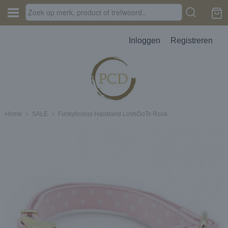
Inloggen
Registreren
Home
›
SALE
›
Funkylicious Halsband LoVeDoTs Rosa
JES, AUTOPARFUM, MELTS
D
erbak