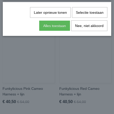
Later opnieuw tonen
Selectie toestaan
Alles toestaan
Nee, niet akkoord
Ook interessant
Funkylicious Pink Cameo
Funkylicious Red Cameo
Harness + lijn
Harness + lijn
€ 40,50
€ 40,50
€ 54,00
€ 54,00