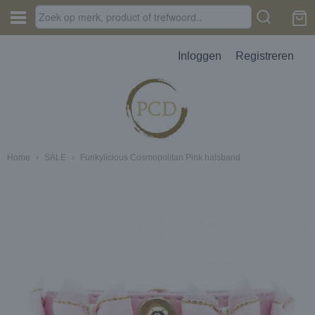
Inloggen
Registreren
Home
›
SALE
›
Funkylicious Cosmopolitan Pink halsband
JES, AUTOPARFUM, MELTS
D
erbak