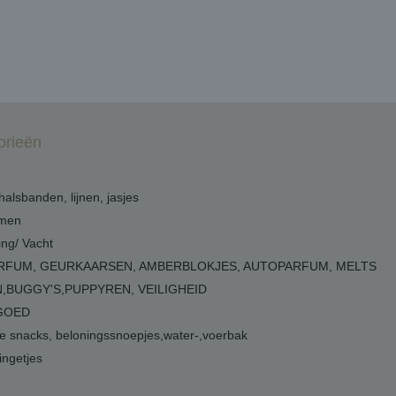
orieën
 halsbanden, lijnen, jasjes
men
ing/ Vacht
RFUM, GEURKAARSEN, AMBERBLOKJES, AUTOPARFUM, MELTS
,BUGGY'S,PUPPYREN, VEILIGHEID
GOED
 snacks, beloningssnoepjes,water-,voerbak
ngetjes