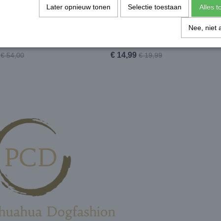
Later opnieuw tonen
Selectie toestaan
Alles 
Nee, niet 
ious Pink Cameo Harness + lijn
Funkylicious halsband met tule bl
roze
€ 14,99
€ 54,00
€ 19,99