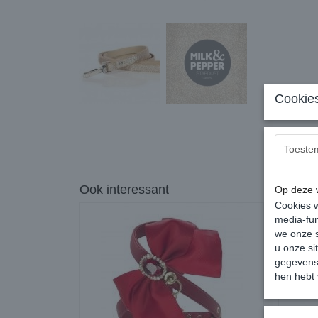
Cookies
Toeste
Ook interessant
Op deze w
Cookies w
media-fun
we onze s
u onze si
gegevens 
hen hebt 