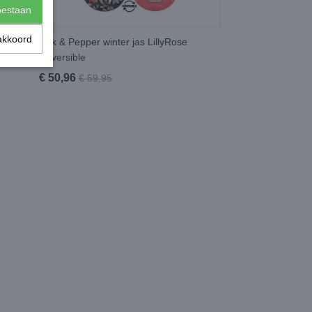
toestaan
akkoord
oem
Milk & Pepper winter jas LillyRose
Reversible
€ 50,96
€ 59,95