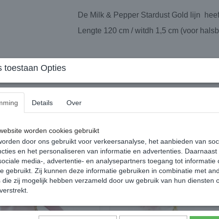
De Milk & Pepper Stardust Gold lijn hee
Lengte 120 cm / witdh 1,5 cm (voor hals
 toestaan Opties
mming
Details
Over
ebsite worden cookies gebruikt
orden door ons gebruikt voor verkeersanalyse, het aanbieden van soc
cties en het personaliseren van informatie en advertenties. Daarnaast
ociale media-, advertentie- en analysepartners toegang tot informatie
te gebruikt. Zij kunnen deze informatie gebruiken in combinatie met an
die zij mogelijk hebben verzameld door uw gebruik van hun diensten o
verstrekt.