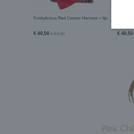
Funkylicious Red Cameo Harness + lijn
Funkylic
€ 40,50
€ 40,50
€ 54,00