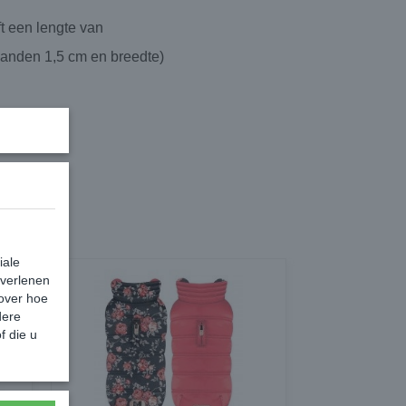
ft een lengte van
banden 1,5 cm en breedte)
iale
 verlenen
 over hoe
dere
f die u