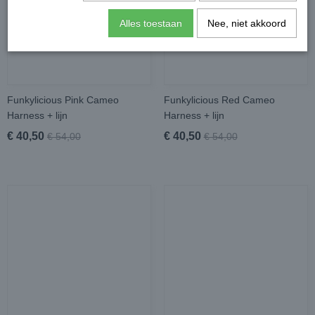
Alles toestaan
Nee, niet akkoord
Funkylicious Pink Cameo
Funkylicious Red Cameo
Harness + lijn
Harness + lijn
€ 40,50
€ 40,50
€ 54,00
€ 54,00