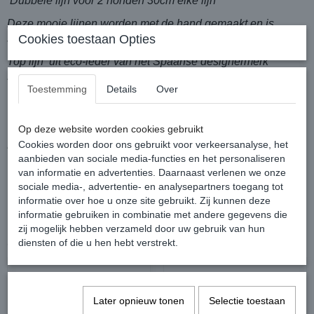
Dubbele lijn voor 2 honden 30cm elke lijn
Deze mooie lijnen worden met de hand gemaakt en is
soepel, licht, elegant en tot in de puntjes afgewerkt!
Cookies toestaan Opties
Top lijn uit eco-leder van het Spaanse designermerk
Funkylicious!
Toestemming
Details
Over
Op deze website worden cookies gebruikt
Niet op voorraad? levertijd 4-7 werkdagen.
Cookies worden door ons gebruikt voor verkeersanalyse, het
aanbieden van sociale media-functies en het personaliseren
van informatie en advertenties. Daarnaast verlenen we onze
sociale media-, advertentie- en analysepartners toegang tot
informatie over hoe u onze site gebruikt. Zij kunnen deze
informatie gebruiken in combinatie met andere gegevens die
zij mogelijk hebben verzameld door uw gebruik van hun
diensten of die u hen hebt verstrekt.
Ook interessant
Later opnieuw tonen
Selectie toestaan