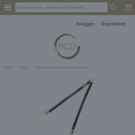
Inloggen
Registreren
Home
›
SALE
›
Funkylicious Double Leash black
JES, AUTOPARFUM, MELTS
D
erbak