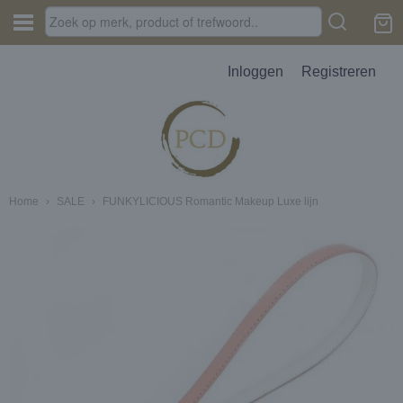
Inloggen
Registreren
Home
›
SALE
›
FUNKYLICIOUS Romantic Makeup Luxe lijn
JES, AUTOPARFUM, MELTS
D
erbak