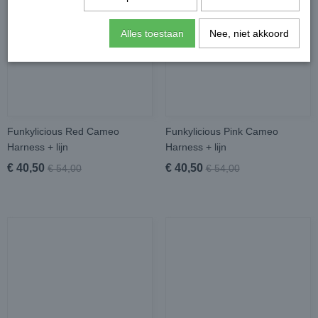
Alles toestaan
Nee, niet akkoord
Funkylicious Red Cameo
Funkylicious Pink Cameo
Harness + lijn
Harness + lijn
€ 40,50
€ 40,50
€ 54,00
€ 54,00