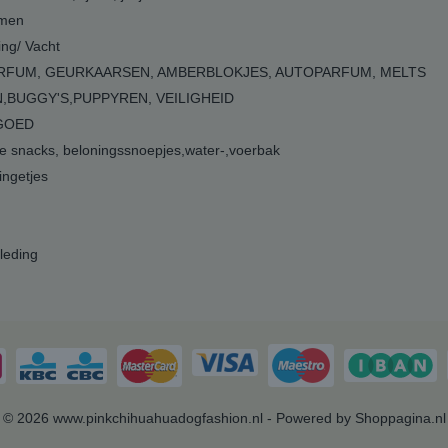
men
ing/ Vacht
RFUM, GEURKAARSEN, AMBERBLOKJES, AUTOPARFUM, MELTS
,BUGGY'S,PUPPYREN, VEILIGHEID
GOED
 snacks, beloningssnoepjes,water-,voerbak
ngetjes
leding
© 2026 www.pinkchihuahuadogfashion.nl - Powered by Shoppagina.nl