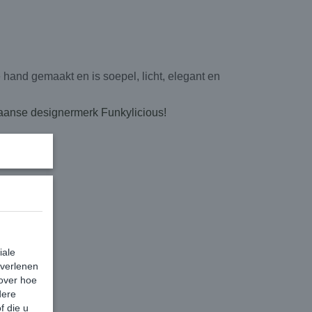
and gemaakt en is soepel, licht, elegant en
paanse designermerk Funkylicious!
.
iale
 verlenen
 over hoe
dere
f die u