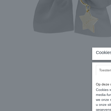
Cookies
Toeste
Op deze w
Cookies w
media-fun
we onze s
u onze si
gegevens 