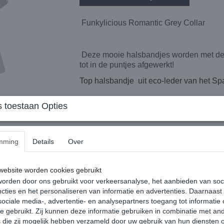
Funkylicious Romantic Grey Collar
Deze mooie halsbandjes worden met de h
tot in de puntjes afgewerkt!
Top halsbandje uit eco-leder van het S
 toestaan Opties
Niet op voorraad? levertijd 14 werkdagen
mming
Details
Over
Maattabel:
XS :
18 a 22 cm verstelbaar
ebsite worden cookies gebruikt
S :
23 a 27 cm verstelbaar
orden door ons gebruikt voor verkeersanalyse, het aanbieden van soc
S/M:
26 a 30 cm verstelbaar
cties en het personaliseren van informatie en advertenties. Daarnaast
ociale media-, advertentie- en analysepartners toegang tot informatie
te gebruikt. Zij kunnen deze informatie gebruiken in combinatie met an
die zij mogelijk hebben verzameld door uw gebruik van hun diensten o