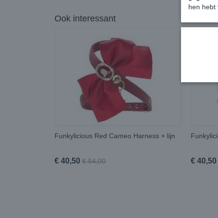
hen hebt 
Ook interessant
Funkylicious Red Cameo Harness + lijn
Funkylic
€ 40,50
€ 40,50
€ 54,00