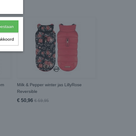
toestaan
akkoord
oem
Milk & Pepper winter jas LillyRose
Reversible
€ 50,96
€ 59,95