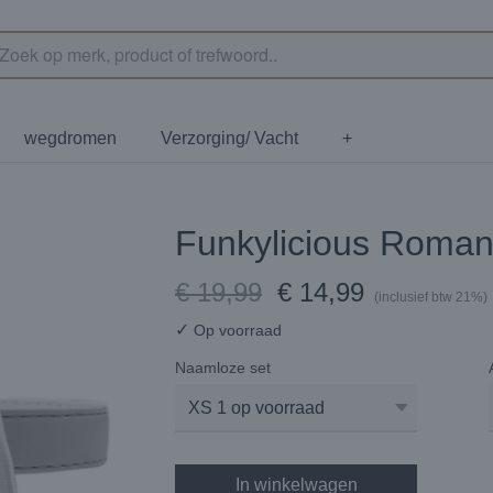
wegdromen
Verzorging/ Vacht
+
Funkylicious Romant
€ 19,99
€ 14,99
(inclusief btw 21%)
✓
Op voorraad
Naamloze set
In winkelwagen