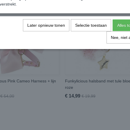
verstrekt.
Later opnieuw tonen
Selectie toestaan
Alles 
Nee, niet 
ious Pink Cameo Harness + lijn
Funkylicious halsband met tule bl
roze
€ 14,99
€ 54,00
€ 19,99