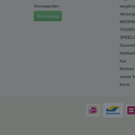
Voorwaarden
wegdro
Verzorg
Herroeping
WASPA
TASSEN
SPEEL
Gezonde
Hebbedi
Kat
Merken
zomer k
Kerst