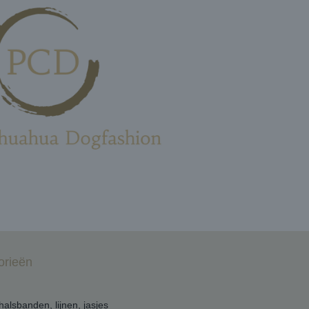
orieën
 halsbanden, lijnen, jasjes