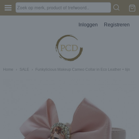
Inloggen
Registreren
Home
›
SALE
›
Funkylicious Makeup Cameo Collar in Eco Leather + lijn
JES, AUTOPARFUM, MELTS
D
erbak