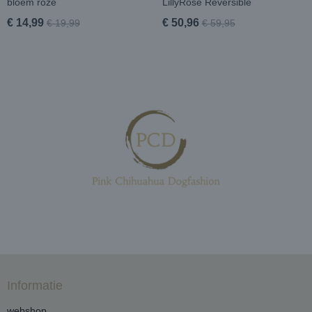
bloem roze
LillyRose Reversible
€ 14,99
€ 50,96
€ 19,99
€ 59,95
Informatie
webshop