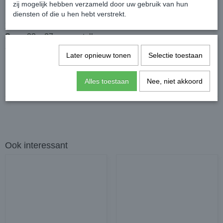
zij mogelijk hebben verzameld door uw gebruik van hun
Maattabel:
diensten of die u hen hebt verstrekt.
XS :
18 a 22 cm verstelbaar
S :
23 a 27 cm verstelbaar
S/M:
26 a 30 cm verstelbaar
Later opnieuw tonen
Selectie toestaan
Specificaties
Alles toestaan
Nee, niet akkoord
Productcode
714-1438
Ook interessant