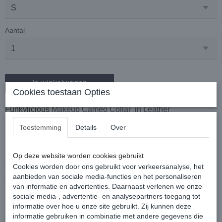
Aantal
In winkelwagen
Cookies toestaan Opties
Funkylicious
Makeup Cameo Collar
in Leather
Toestemming
Details
Over
Deze mooie halsbandjes worden met de hand gemaakt en
is soepel, licht, elegant en tot in de puntjes afgewerkt!
Op deze website worden cookies gebruikt
Cookies worden door ons gebruikt voor verkeersanalyse, het
Top halsbandje uit eco-leder van het Spaanse
aanbieden van sociale media-functies en het personaliseren
designermerk Funkylicious!
van informatie en advertenties. Daarnaast verlenen we onze
sociale media-, advertentie- en analysepartners toegang tot
informatie over hoe u onze site gebruikt. Zij kunnen deze
informatie gebruiken in combinatie met andere gegevens die