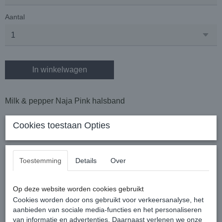
Aantal
In winkelwagen
Milk & pepper Naja Pink halsband
Cookies toestaan Opties
Een halsband in imitatie slang.
Toestemming
Details
Over
Op deze website worden cookies gebruikt
Cookies worden door ons gebruikt voor verkeersanalyse, het
De Milk & Pepper halsbanden zijn er in 2 verschillende
aanbieden van sociale media-functies en het personaliseren
breedtes :
van informatie en advertenties. Daarnaast verlenen we onze