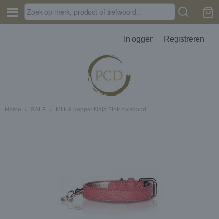
Inloggen
Registreren
Home
›
SALE
›
Milk & pepper Naja Pink halsband
JES, AUTOPARFUM, MELTS
D
erbak