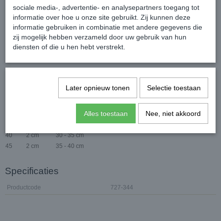
sociale media-, advertentie- en analysepartners toegang tot
informatie over hoe u onze site gebruikt. Zij kunnen deze
Breedte 1,5 cm (Chiwawa / Yorkshire ...)
informatie gebruiken in combinatie met andere gegevens die
zij mogelijk hebben verzameld door uw gebruik van hun
Breedte 2 cm (Jack Russel, Westie, Shih-tzu ...)
diensten of die u hen hebt verstrekt.
Later opnieuw tonen
Selectie toestaan
Maat
Breedte
Nekomvang
25
1,5 cm
15 - 20 cm
Alles toestaan
Nee, niet akkoord
30
1,5 cm
20 - 25 cm
35
2 cm
25 - 30 cm
40
2 cm
30 - 35 cm
45
2 cm
35 - 40 cm
Specificaties
Productcode
727-344