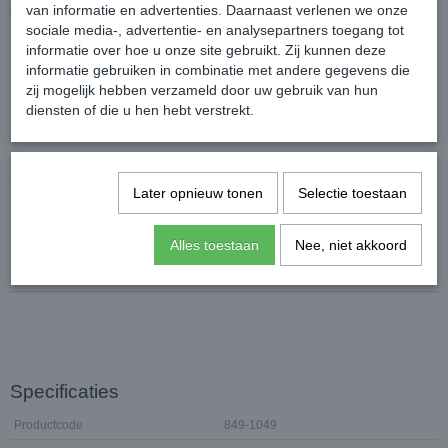
designermerk Funkylicious!
van informatie en advertenties. Daarnaast verlenen we onze
sociale media-, advertentie- en analysepartners toegang tot
De nekomvang is niet verstelbaar.
informatie over hoe u onze site gebruikt. Zij kunnen deze
informatie gebruiken in combinatie met andere gegevens die
zij mogelijk hebben verzameld door uw gebruik van hun
Maattabel:
diensten of die u hen hebt verstrekt.
XS : Buikomvang 30 a 35 cm verstelbaar en de
Later opnieuw tonen
Selectie toestaan
nekomvang 24-26 cm
S : Buikomvang 36 a 40 cm verstelbaar en de
nekomvang 27-29 cm
Alles toestaan
Nee, niet akkoord
S / M: buikomvang 41 tot 47 cm verstelbaar
Specificaties
Productcode
849-1049