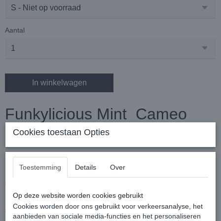
Aantal
In winkelwagen
Funkylicious Mint Cameo
Harness XXS tm S
Cookies toestaan Opties
Toestemming
Details
Over
Deze mooie tuigjes worden met de hand gemaakt en is
soepel, licht, elegant en tot in de puntjes afgewerkt!
Op deze website worden cookies gebruikt
Cookies worden door ons gebruikt voor verkeersanalyse, het
Top hondentuigje uit eco-leder van het Spaanse
aanbieden van sociale media-functies en het personaliseren