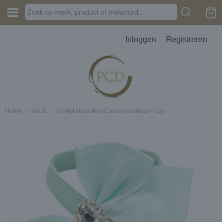
Inloggen
Registreren
Home
›
SALE
›
Funkylicious Mint Cameo Harness + Lijn
JES, AUTOPARFUM, MELTS
D
erbak