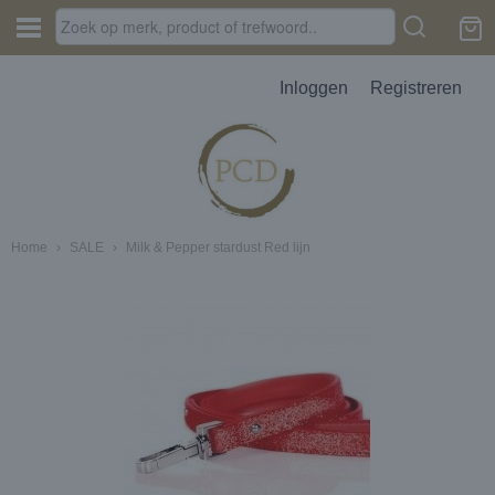
Inloggen
Registreren
Home
›
SALE
›
Milk & Pepper stardust Red lijn
JES, AUTOPARFUM, MELTS
D
erbak