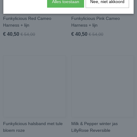
Alles toestaan
Nee, niet akkoord
Funkylicious Red Cameo
Funkylicious Pink Cameo
Harness + lijn
Harness + lijn
€ 40,50
€ 40,50
€ 54,00
€ 54,00
Funkylicious halsband met tule
Milk & Pepper winter jas
bloem roze
LillyRose Reversible