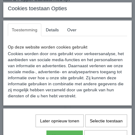
Cookies toestaan Opties
Toestemming
Details
Over
De Milk & Pepper Stardust Red lijn heeft een lengte van
Lengte 120 cm / witdh 1,5 cm (voor halsbanden 1,5 cm en 2
Op deze website worden cookies gebruikt
cm breedte)
Cookies worden door ons gebruikt voor verkeersanalyse, het
aanbieden van sociale media-functies en het personaliseren
van informatie en advertenties. Daarnaast verlenen we onze
sociale media-, advertentie- en analysepartners toegang tot
informatie over hoe u onze site gebruikt. Zij kunnen deze
Ook interessant
informatie gebruiken in combinatie met andere gegevens die
zij mogelijk hebben verzameld door uw gebruik van hun
diensten of die u hen hebt verstrekt.
Later opnieuw tonen
Selectie toestaan