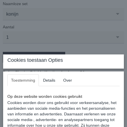
Naamloze set
Aantal
In winkelwagen
Cookies toestaan Opties
Fofos Pluche Crinkle Konijn of schaap 24 cm
Toestemming
Details
Over
De Fofos Pluche Crinkle Konijn 24 cm is puppyspeelgoed voor jouw
hond, met knisperfolie en pieper, ideaal om te knuffelen en de
Op deze website worden cookies gebruikt
zintuigen te ontwikkelen. Dit schattige hondenspeelgoed is gemaakt
Cookies worden door ons gebruikt voor verkeersanalyse, het
zonder vulling, en daardoor licht van gewicht en bijzonder geschikt
aanbieden van sociale media-functies en het personaliseren
voor jonge honden.
van informatie en advertenties. Daarnaast verlenen we onze
Het konijn is gevoerd met ritselpapier en gemaakt van verschillende
sociale media-, advertentie- en analysepartners toegang tot
structuren stof, om de zintuigen van jouw pup te helpen prikkelen
informatie over hoe u onze site gebruikt. Zij kunnen deze