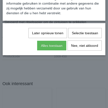
en ontwikkelen. De pieper maakt het speelgoed extra aantrekkelijk!
informatie gebruiken in combinatie met andere gegevens die
zij mogelijk hebben verzameld door uw gebruik van hun
- Puppyspeelgoed van heerlijk zacht pluche
diensten of die u hen hebt verstrekt.
- Zonder vulling, licht van gewicht en geen troep
- Gevoerd met ritselpapier om de zintuigen te prikkelen
- Met pieper
Later opnieuw tonen
Selectie toestaan
Afmetingen: 24 cm
Alles toestaan
Nee, niet akkoord
Specificaties
Productcode
1009-450
Ook interessant