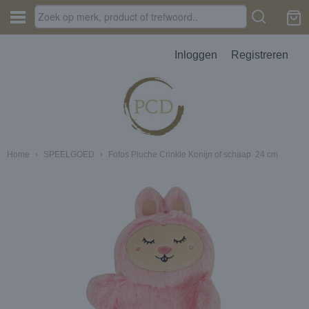
Inloggen
Registreren
Home
›
SPEELGOED
›
Fofos Pluche Crinkle Konijn of schaap 24 cm
JES, AUTOPARFUM, MELTS
D
erbak