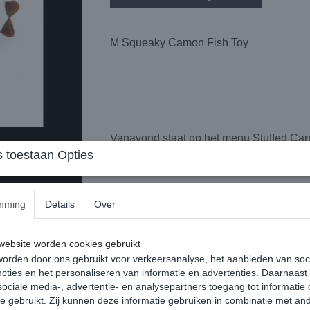
M Squeaky Camon Fish Toy
Vanavond staat op het menu Stuffed C
 toestaan Opties
Visspeelgoed met ritselend papier en pi
mming
Details
Over
Beschikbare kleuren: bruin, blauw
Afmeting: 16cm
ebsite worden cookies gebruikt
orden door ons gebruikt voor verkeersanalyse, het aanbieden van soc
Specificaties
cties en het personaliseren van informatie en advertenties. Daarnaast
Productcode
ociale media-, advertentie- en analysepartners toegang tot informatie
te gebruikt. Zij kunnen deze informatie gebruiken in combinatie met an