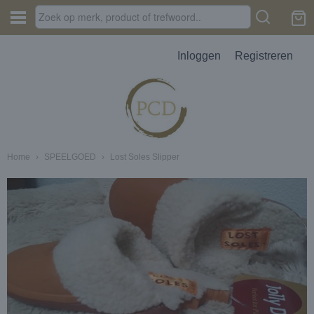
Inloggen
Registreren
Home
›
SPEELGOED
›
Lost Soles Slipper
JES, AUTOPARFUM, MELTS
D
erbak