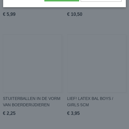
TOY
€ 5,99
€ 10,50
STUITERBALLEN IN DE VORM
LIEF! LATEX BAL BOYS /
VAN BOERDERIJDIEREN
GIRLS 5CM
€ 2,25
€ 3,95