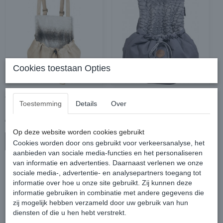
Cookies toestaan Opties
JACK AND VANILLA
JACK AND VANILLA
Toestemming
Details
Over
KANGAROO TAS TAUPE
KANGAROO TAS L.GREY
€ 55,00
€ 34,99
Op deze website worden cookies gebruikt
In winkelwagen
In winkelwagen
Cookies worden door ons gebruikt voor verkeersanalyse, het
aanbieden van sociale media-functies en het personaliseren
van informatie en advertenties. Daarnaast verlenen we onze
sociale media-, advertentie- en analysepartners toegang tot
informatie over hoe u onze site gebruikt. Zij kunnen deze
informatie gebruiken in combinatie met andere gegevens die
zij mogelijk hebben verzameld door uw gebruik van hun
diensten of die u hen hebt verstrekt.