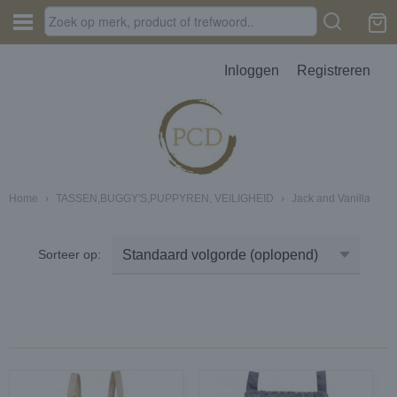
Inloggen
Registreren
Home
›
TASSEN,BUGGY'S,PUPPYREN, VEILIGHEID
›
Jack and Vanilla
JES, AUTOPARFUM, MELTS
Sorteer op:
D
erbak