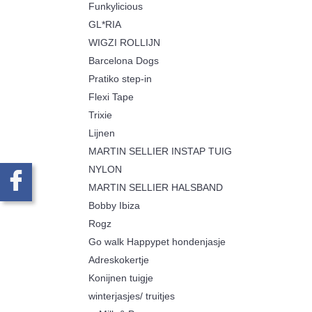
Funkylicious
GL*RIA
WIGZI ROLLIJN
Barcelona Dogs
Pratiko step-in
Flexi Tape
Trixie
Lijnen
MARTIN SELLIER INSTAP TUIG
NYLON
MARTIN SELLIER HALSBAND
Bobby Ibiza
Rogz
Go walk Happypet hondenjasje
Adreskokertje
Konijnen tuigje
winterjasjes/ truitjes