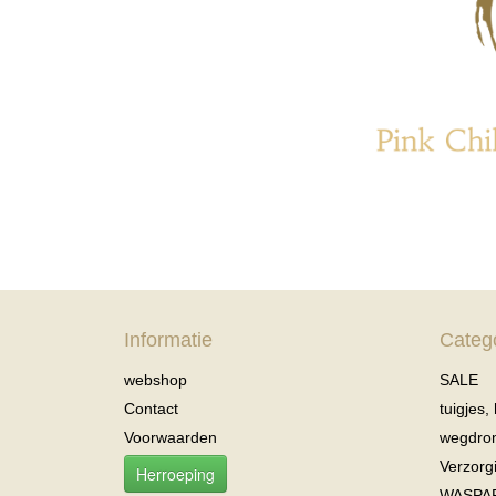
Informatie
Categ
webshop
SALE
Contact
tuigjes,
Voorwaarden
wegdro
Verzorg
Herroeping
WASPA