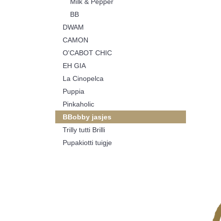
Milk & Pepper
BB
DWAM
CAMON
O'CABOT CHIC
EH GIA
La Cinopelca
Puppia
Pinkaholic
BBobby jasjes
Trilly tutti Brilli
Pupakiotti tuigje