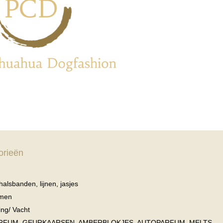
orieën
 halsbanden, lijnen, jasjes
men
ing/ Vacht
RFUM, GEURKAARSEN, AMBERBLOKJES, AUTOPARFUM, MELTS