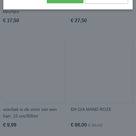
Gl*ria instap Tuigjes div.
Gloria tuigje met lijn 1.20
kleurtjes
€ 17,50
€ 27,50
voerbak in de vorm van een
EH GIA MAND ROZE
hart 15 cm/300ml
€ 9,99
€ 86,00
€ 96,00