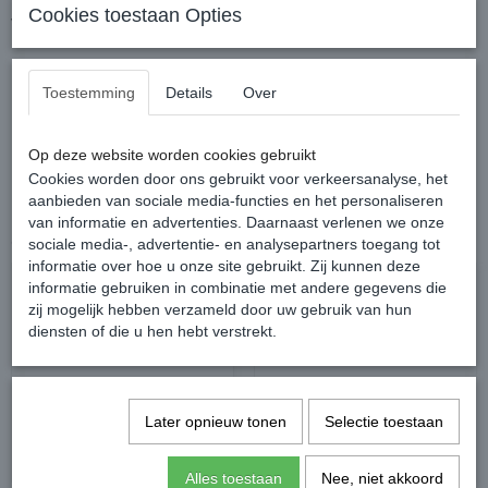
Cookies toestaan Opties
verstelbaar.
Toestemming
Details
Over
Lengte: 200cm x 1,0cm donkerbruin
Op deze website worden cookies gebruikt
Cookies worden door ons gebruikt voor verkeersanalyse, het
aanbieden van sociale media-functies en het personaliseren
van informatie en advertenties. Daarnaast verlenen we onze
Ook interessant
sociale media-, advertentie- en analysepartners toegang tot
informatie over hoe u onze site gebruikt. Zij kunnen deze
informatie gebruiken in combinatie met andere gegevens die
zij mogelijk hebben verzameld door uw gebruik van hun
diensten of die u hen hebt verstrekt.
Later opnieuw tonen
Selectie toestaan
Alles toestaan
Nee, niet akkoord