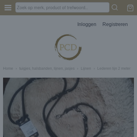
Inloggen
Registreren
Home
›
tuigjes, halsbanden, lijnen, jasjes
›
Lijnen
›
Lederen lijn 2 meter
JES, AUTOPARFUM, MELTS
D
erbak