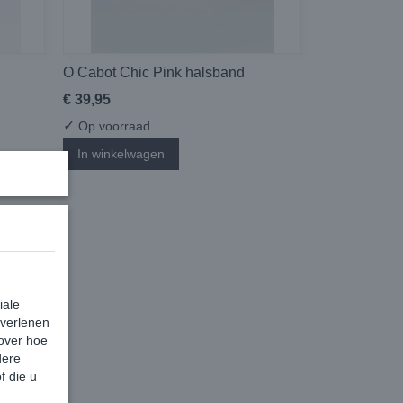
O Cabot Chic Pink halsband
€ 39,95
✓
Op voorraad
In winkelwagen
iale
 verlenen
 over hoe
dere
f die u