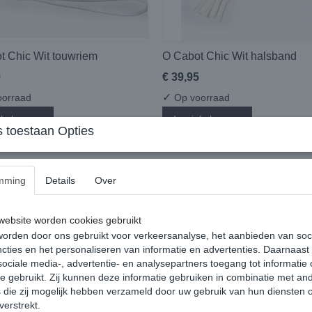
t Chic Wit touwriem
O Cabot Chic Wit halsband
9
€ 39,95
✓
orraad
Op voorraad
nkelwagen
In winkelwagen
 toestaan Opties
mming
Details
Over
ebsite worden cookies gebruikt
orden door ons gebruikt voor verkeersanalyse, het aanbieden van soc
cties en het personaliseren van informatie en advertenties. Daarnaast
ociale media-, advertentie- en analysepartners toegang tot informatie
te gebruikt. Zij kunnen deze informatie gebruiken in combinatie met an
die zij mogelijk hebben verzameld door uw gebruik van hun diensten o
verstrekt.