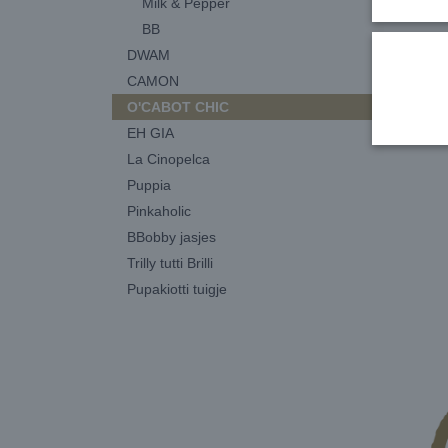
Milk & Pepper
BB
DWAM
CAMON
O'CABOT CHIC
EH GIA
La Cinopelca
Puppia
Pinkaholic
BBobby jasjes
Trilly tutti Brilli
Pupakiotti tuigje