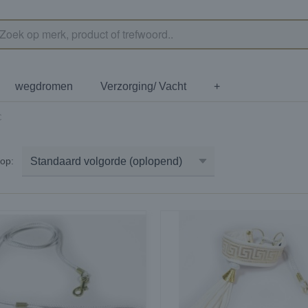
wegdromen
Verzorging/ Vacht
+
C
r op: