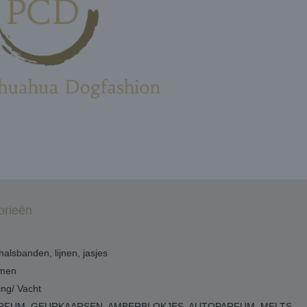
orieën
 halsbanden, lijnen, jasjes
men
ing/ Vacht
RFUM, GEURKAARSEN, AMBERBLOKJES, AUTOPARFUM, MELTS