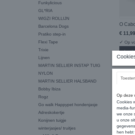
Funkylicious
GL*RIA
WIGZI ROLLIJN
O Cabo
Barcelona Dogs
€ 11,9
Pratiko step-in
Flexi Tape
✓
Op vo
Trixie
In wi
Cookies
Lijnen
MARTIN SELLIER INSTAP TUIG
NYLON
Toeste
MARTIN SELLIER HALSBAND
Bobby Ibiza
Op deze w
Rogz
Cookies w
Go walk Happypet hondenjasje
media-fun
Adreskokertje
we onze s
u onze si
Konijnen tuigje
gegevens 
winterjasjes/ truitjes
hen hebt 