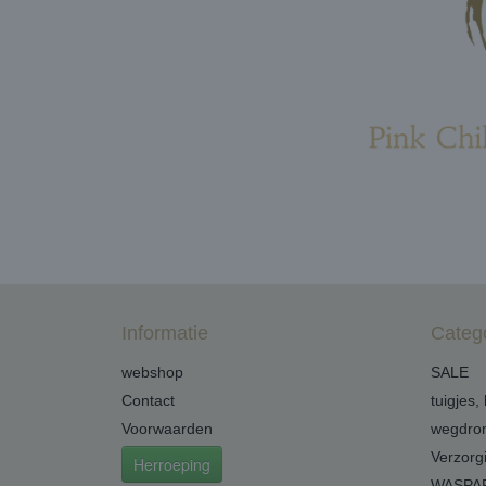
Informatie
Categ
webshop
SALE
Contact
tuigjes,
Voorwaarden
wegdro
Verzorg
Herroeping
WASPA