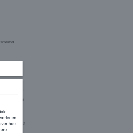
gscomfort
m, lengte 21cm
m, lengte 25cm
iale
 verlenen
 over hoe
1282-1313
dere