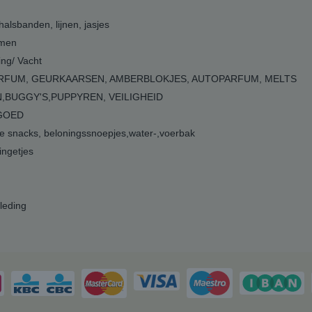
 halsbanden, lijnen, jasjes
men
ing/ Vacht
RFUM, GEURKAARSEN, AMBERBLOKJES, AUTOPARFUM, MELTS
,BUGGY'S,PUPPYREN, VEILIGHEID
GOED
 snacks, beloningssnoepjes,water-,voerbak
ngetjes
leding