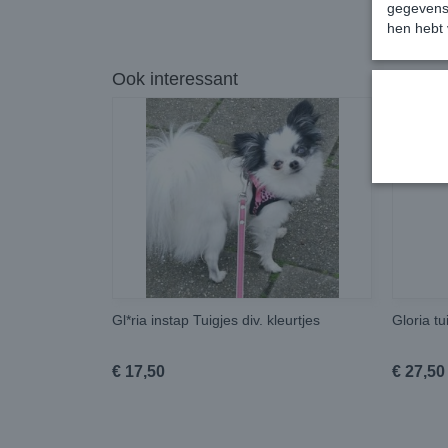
gegevens 
hen hebt 
Ook interessant
Gl*ria instap Tuigjes div. kleurtjes
Gloria tu
€ 17,50
€ 27,50