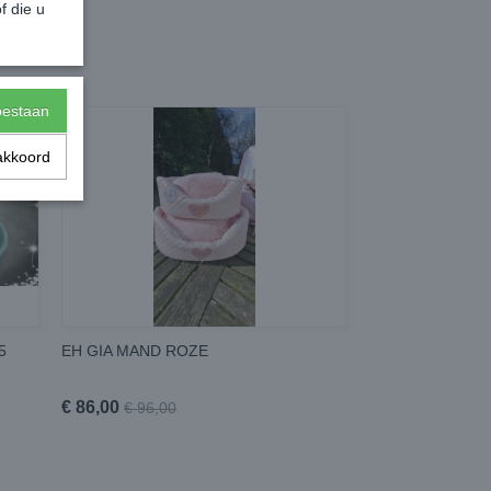
f die u
toestaan
akkoord
5
EH GIA MAND ROZE
€ 86,00
€ 96,00