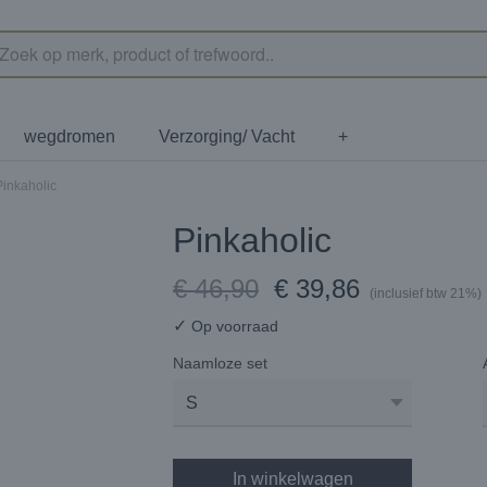
wegdromen
Verzorging/ Vacht
+
Pinkaholic
Pinkaholic
€ 46,90
€ 39,86
(inclusief btw 21%)
✓
Op voorraad
Naamloze set
In winkelwagen