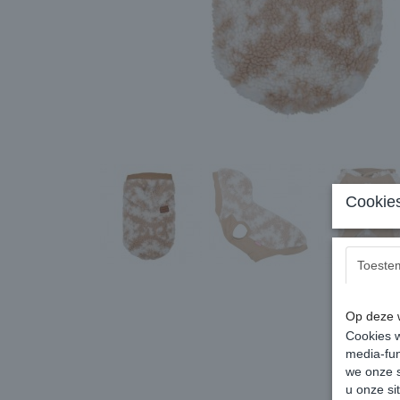
Cookies
Toeste
Op deze w
Cookies w
media-fun
we onze s
u onze si