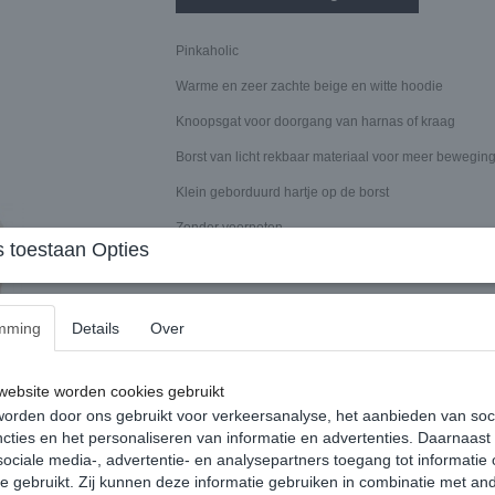
Pinkaholic
Warme en zeer zachte beige en witte hoodie
Knoopsgat voor doorgang van harnas of kraag
Borst van licht rekbaar materiaal voor meer bewegin
Klein geborduurd hartje op de borst
Zonder voorpoten,
 toestaan Opties
Beschikbare maten: S, M
mming
Details
Over
S Nekomtrek 24cm, Buikomtrek achter de benen 32c
M Nekomtrek 29cm, Buikomtrek achter de benen 38c
ebsite worden cookies gebruikt
orden door ons gebruikt voor verkeersanalyse, het aanbieden van soc
Specificaties
cties en het personaliseren van informatie en advertenties. Daarnaast
ociale media-, advertentie- en analysepartners toegang tot informatie
Productcode
te gebruikt. Zij kunnen deze informatie gebruiken in combinatie met an