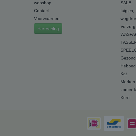
webshop
SALE
Contact
tuigjes,
Voorwaarden
wegdro
Verzorg
Herroeping
WASPA
TASSEN
SPEEL
Gezonde
Hebbedi
Kat
Merken
zomer k
Kerst