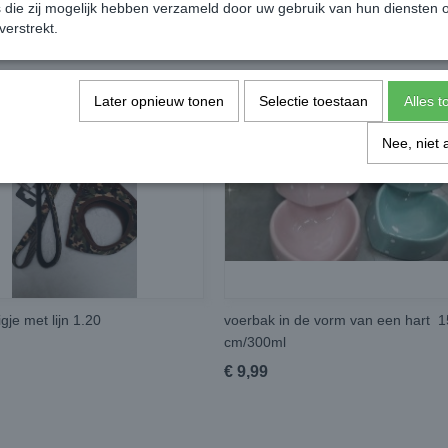
die zij mogelijk hebben verzameld door uw gebruik van hun diensten o
verstrekt.
Later opnieuw tonen
Selectie toestaan
Alles 
Nee, niet 
igje met lijn 1.20
voerbak in de vorm van een hart 1
cm/300ml
€ 9,99