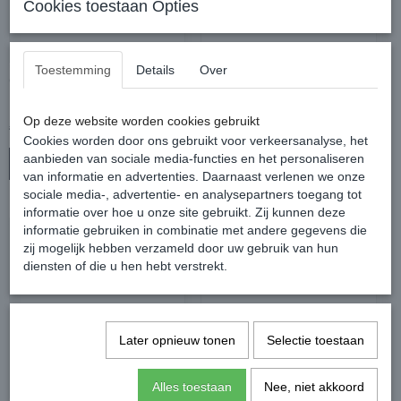
Cookies toestaan Opties
Toestemming
Details
Over
CROCI HONDENTRUI
Hondentrui Dolly
ECRU
Op deze website worden cookies gebruikt
€ 22,00
€ 9,50
€ 27,50
€ 19,00
Cookies worden door ons gebruikt voor verkeersanalyse, het
aanbieden van sociale media-functies en het personaliseren
In winkelwagen
In winkelwagen
van informatie en advertenties. Daarnaast verlenen we onze
sociale media-, advertentie- en analysepartners toegang tot
informatie over hoe u onze site gebruikt. Zij kunnen deze
informatie gebruiken in combinatie met andere gegevens die
zij mogelijk hebben verzameld door uw gebruik van hun
diensten of die u hen hebt verstrekt.
Later opnieuw tonen
Selectie toestaan
Alles toestaan
Nee, niet akkoord