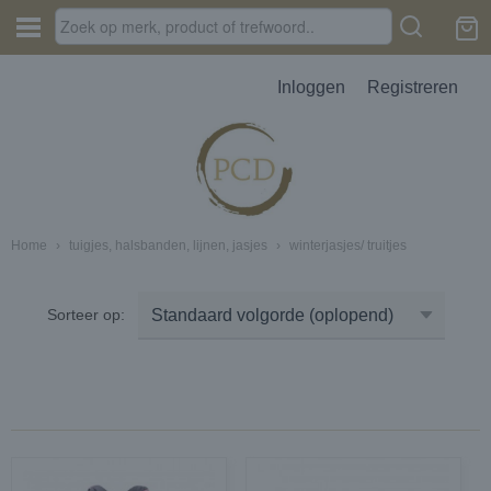
Inloggen
Registreren
Home
›
tuigjes, halsbanden, lijnen, jasjes
›
winterjasjes/ truitjes
JES, AUTOPARFUM, MELTS
Sorteer op:
D
erbak