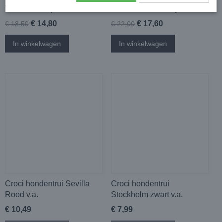
Trui met hart pailletten
Sailor honden truitjes
€ 14,80
€ 17,60
€ 18,50
€ 22,00
In winkelwagen
In winkelwagen
Croci hondentrui Sevilla
Croci hondentrui
Rood v.a.
Stockholm zwart v.a.
€ 10,49
€ 7,99