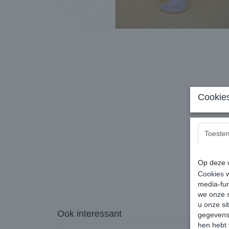
Cookies
Toeste
Op deze w
Cookies w
media-fun
we onze s
u onze si
Ook interessant
gegevens 
hen hebt 