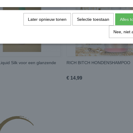
Later opnieuw tonen
Selectie toestaan
Alles 
Nee, niet 
 Liquid Silk voor een glanzende
RICH BITCH HONDENSHAMPOO
€ 14,99