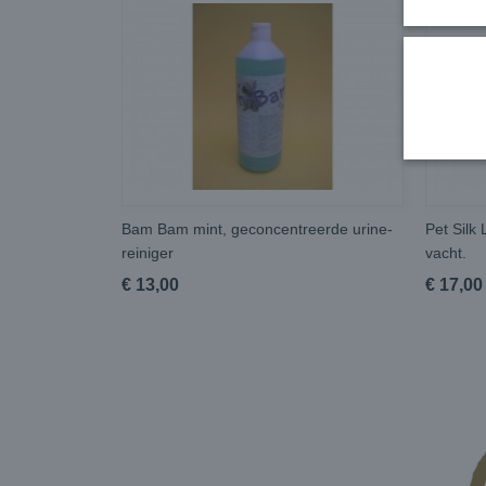
Bam Bam mint, geconcentreerde urine-
Pet Silk
reiniger
vacht.
€ 13,00
€ 17,00