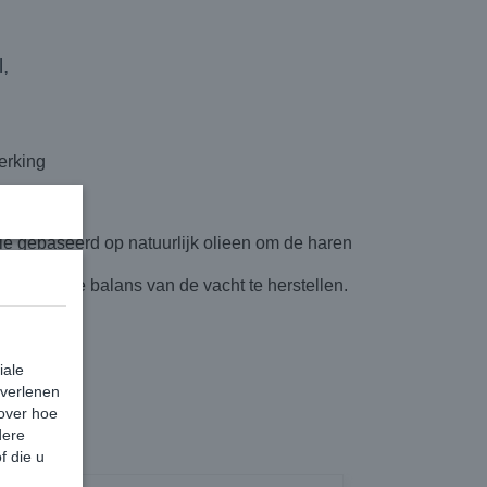
,
erking
e gebaseerd op natuurlijk olieen om de haren
natuurlijke balans van de vacht te herstellen.
iale
 verlenen
 over hoe
dere
f die u