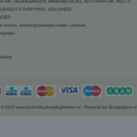
RFUM, GEURKAARSEN, AMBERBLOKJES, AUTOPARFUM, MELTS
,BUGGY'S,PUPPYREN, VEILIGHEID
GOED
 snacks, beloningssnoepjes,water-,voerbak
ngetjes
leding
© 2026 www.pinkchihuahuadogfashion.nl - Powered by Shoppagina.nl