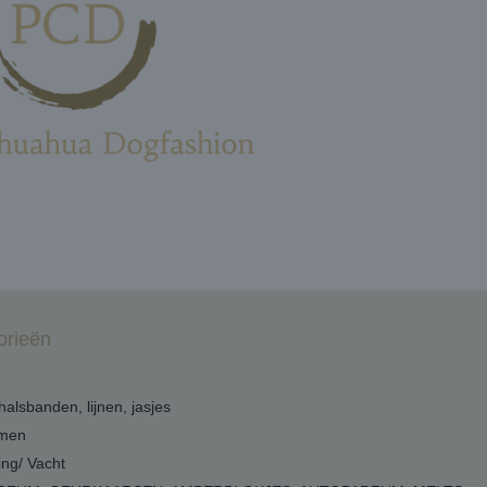
orieën
 halsbanden, lijnen, jasjes
men
ing/ Vacht