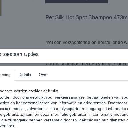
Pet Silk Hot Spot Shampoo 473ml
met een verzachtende en herstellende w
 toestaan Opties
Zachte shampoo met een speciale formul
mming
Details
Over
te versterken. Speciaal ontwikkeld om de 
Kan verdund worden tot 1:16
ebsite worden cookies gebruikt
orden door ons gebruikt voor verkeersanalyse, het aanbieden van soc
cties en het personaliseren van informatie en advertenties. Daarnaast
ociale media-, advertentie- en analysepartners toegang tot informatie
te gebruikt. Zij kunnen deze informatie gebruiken in combinatie met an
die zij mogelijk hebben verzameld door uw gebruik van hun diensten o
verstrekt.