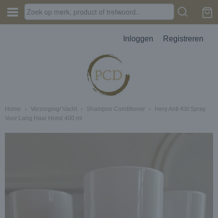
Inloggen
Registreren
Home
›
Verzorging/ Vacht
›
Shampoo Conditioner
›
Hery Anti-Klit Spray
Voor Lang Haar Hond 400 ml
JES, AUTOPARFUM, MELTS
D
erbak