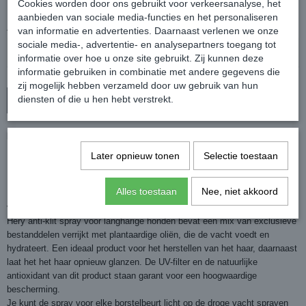
Cookies worden door ons gebruikt voor verkeersanalyse, het
✓
Op voorraad
aanbieden van sociale media-functies en het personaliseren
Aantal
van informatie en advertenties. Daarnaast verlenen we onze
sociale media-, advertentie- en analysepartners toegang tot
informatie over hoe u onze site gebruikt. Zij kunnen deze
informatie gebruiken in combinatie met andere gegevens die
zij mogelijk hebben verzameld door uw gebruik van hun
diensten of die u hen hebt verstrekt.
In winkelwagen
Hery Anti-Klit Spray Voor Lang Haar Hond 400 ml
Later opnieuw tonen
Selectie toestaan
Alles toestaan
Nee, niet akkoord
De Hery Anti-Klit Spray Voor Lang Haar Hond in 400 is een speciale spray
voor honden die de vacht makkelijk doorkambaar maakt.
Hery anti-klit spray voor langharige honden bevat een mix van exclusieve
bestanddelen verrijkt met plantaardige oliën, die de vacht voedt en
hydrateert. Een ideaal product voor het herstellen van het haar, daarnaast
laat het het haar opnieuw glanzen. De UV-filter en de natuurlijke
antioxidant van dit product staan garant voor een hoogwaardige
bescherming.
Je kunt de spray voor elke borstelbeurt licht op de droge vacht sprayen