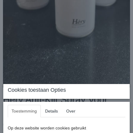
Cookies toestaan Opties
Hery Anti-Klit Spray Voor
Lang Haar Hond 400 ml
Toestemming
Details
Over
€ 17,99
(inclusief btw 21%)
Op deze website worden cookies gebruikt