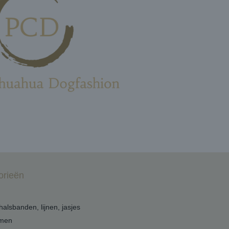
orieën
 halsbanden, lijnen, jasjes
men