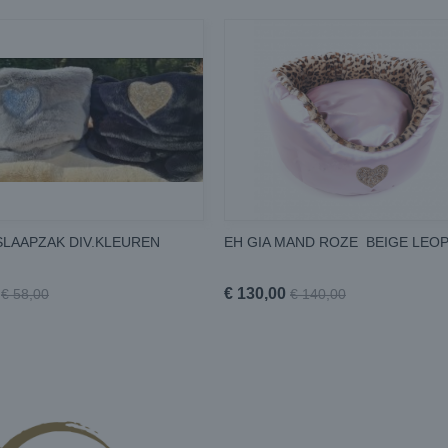
SLAAPZAK DIV.KLEUREN
EH GIA MAND ROZE BEIGE LEO
€ 130,00
€ 58,00
€ 140,00