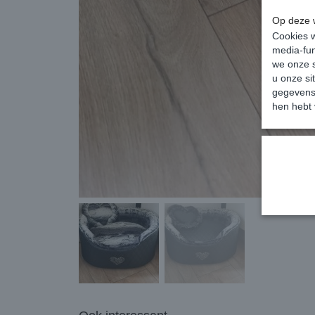
Op deze w
Cookies w
media-fun
we onze s
u onze si
gegevens 
hen hebt 