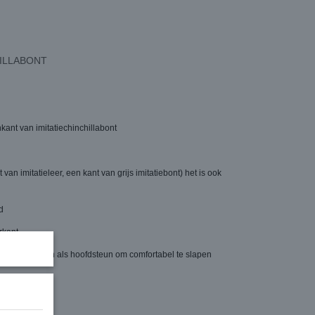
CILLABONT
kant van imitatiechinchillabont
n imitatieleer, een kant van grijs imitatiebont) het is ook
d
orkant
 het gebruiken als hoofdsteun om comfortabel te slapen