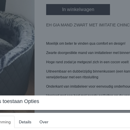
In winkelwagen
EH GIA MAND ZWART MET IMITATIE CHIN
Moeilijk om beter te vinden qua comfort en design!
Zwarte doorgestikte mand van imitatieleer met binnen
Hoge rand zodat je metgezel zich in een cocon voelt
Uitneembaar en dubbelzijdig binnenkussen (een kant va
verwijderbaar met een ritssluiting
Onderkant van imitatieleer voor eenvoudig onderhou
Versierd met een hart met zwarte pailletten op de vo
 toestaan Opties
Klein hartvormig kussen inbegrepen, je metgezel kan
mming
Details
Over