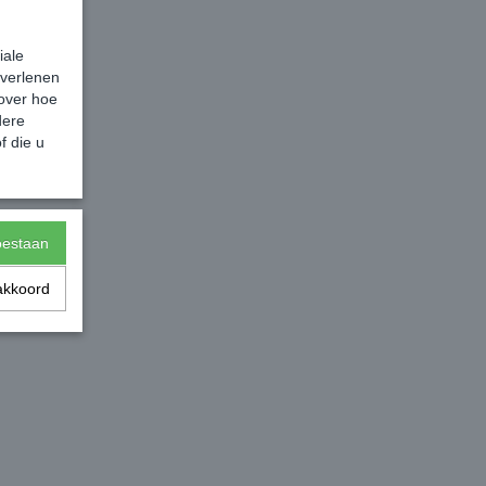
iale
 verlenen
 over hoe
dere
f die u
toestaan
akkoord