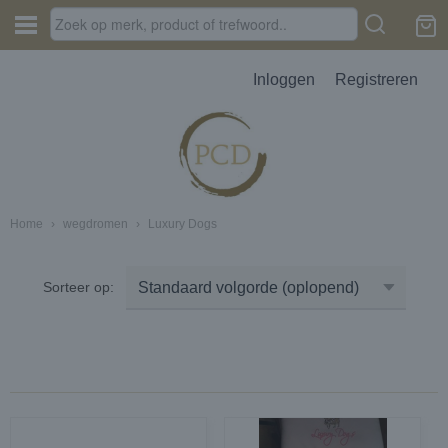
Inloggen
Registreren
Home
›
wegdromen
›
Luxury Dogs
JES, AUTOPARFUM, MELTS
Sorteer op:
D
erbak