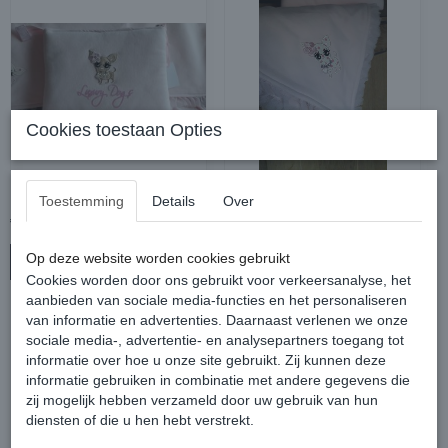
Cookies toestaan Opties
Luxury Dogs pochette/tasje
Luxury Dogs Blanket roze
Toestemming
Details
Over
€ 25,00
€ 30,00
Op deze website worden cookies gebruikt
In winkelwagen
In winkelwagen
Cookies worden door ons gebruikt voor verkeersanalyse, het
aanbieden van sociale media-functies en het personaliseren
van informatie en advertenties. Daarnaast verlenen we onze
sociale media-, advertentie- en analysepartners toegang tot
informatie over hoe u onze site gebruikt. Zij kunnen deze
informatie gebruiken in combinatie met andere gegevens die
zij mogelijk hebben verzameld door uw gebruik van hun
diensten of die u hen hebt verstrekt.