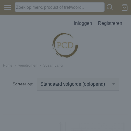
Inloggen
Registreren
Home
›
wegdromen
›
Susan Lanci
JES, AUTOPARFUM, MELTS
Sorteer op:
D
erbak