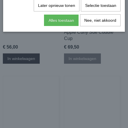
Later opnieuw tonen
Selectie toestaan
SUSAN LANCI Black Shag
Susan Lanci Golden
Alles toestaan
Nee, niet akkoord
Blanket 70 x 70 cm
Chinchilla with Caramel
Apple Curly Sue Cuddle
Cup
€ 56,00
€ 69,50
In winkelwagen
In winkelwagen