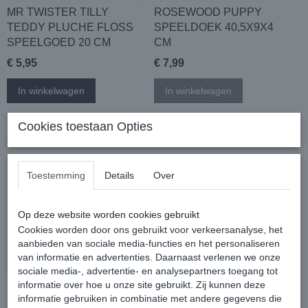
MR TWISTER TILLY
ROSEWOOD PUPPY
TEDDY PLUCHE FLOSS
SPEELDOEK 40,5X9X4
SPEELGOED 20 CM
CM
€ 5,95
€ 7,99
In winkelwagen
In winkelwagen
Cookies toestaan Opties
Toestemming
Details
Over
Op deze website worden cookies gebruikt
Cookies worden door ons gebruikt voor verkeersanalyse, het
aanbieden van sociale media-functies en het personaliseren
van informatie en advertenties. Daarnaast verlenen we onze
sociale media-, advertentie- en analysepartners toegang tot
informatie over hoe u onze site gebruikt. Zij kunnen deze
iQuties
LITTLE RASCALS PLAY
informatie gebruiken in combinatie met andere gegevens die
TEETHER OLIFANT