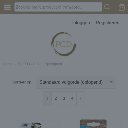
Inloggen
Registreren
Home
›
SPEELGOED
›
Speelgoed
JES, AUTOPARFUM, MELTS
Sorteer op:
D
1
2
3
4
»
erbak