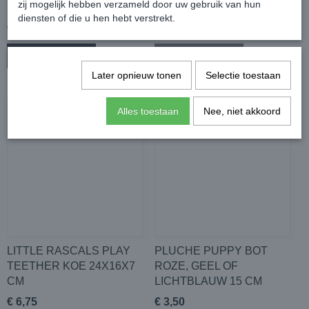
zij mogelijk hebben verzameld door uw gebruik van hun
23X17X8 CM
diensten of die u hen hebt verstrekt.
€ 4,75
€ 0,00
In winkelwagen
In winkelwagen
Later opnieuw tonen
Selectie toestaan
Alles toestaan
Nee, niet akkoord
LITTLE RASCALS PLAY
PLUCHE PUPPY BOT
TEETHER KOE 24X16X7
ROZE, GEEL OF
CM
LICHTBLAUW 15 CM
€ 6,75
€ 3,50